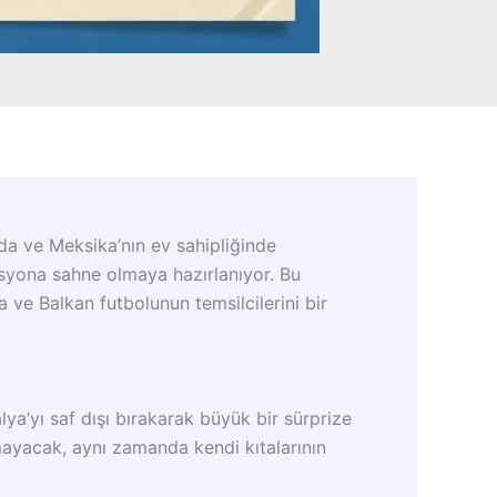
da ve Meksika’nın ev sahipliğinde
asyona sahne olmaya hazırlanıyor. Bu
 ve Balkan futbolunun temsilcilerini bir
ya’yı saf dışı bırakarak büyük bir sürprize
ayacak, aynı zamanda kendi kıtalarının