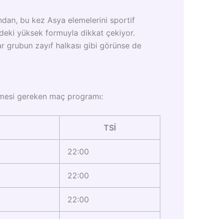
ından, bu kez Asya elemelerini sportif
eki yüksek formuyla dikkat çekiyor.
dar grubun zayıf halkası gibi görünse de
etmesi gereken maç programı:
TSİ
22:00
22:00
22:00