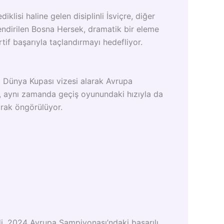
klisi haline gelen disiplinli İsviçre, diğer
endirilen Bosna Hersek, dramatik bir eleme
tif başarıyla taçlandırmayı hedefliyor.
kez Dünya Kupası vizesi alarak Avrupa
il, aynı zamanda geçiş oyunundaki hızıyla da
larak öngörülüyor.
di. 2024 Avrupa Şampiyonası’ndaki başarılı