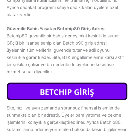
kampanyalarla kullanıcılarını her zaman için ödüllendirir.
Ayrıca sadakat programı siteye sadık kalan üyelere özel
olarak verilir.
Güvenilir Bahis Yaşatan Betchip80 Giriş Adresi
Betchip80 güvenilir bir bahis deneyimini kesinlikle sunar.
Güçlü bir lisansa sahip olan Betchip90 giriş adresi,
üyelerinin tüm verilerini güvende tutar ve adil oyunu
kesinlikle garanti eder. Site, BTK engellemelerine karşı aktif
bir şekilde çalışır ve bu nedenle de üyelerine kesintisiz
hizmet sunar diyebiliriz.
Site, hızlı ve aynı zamanda sorunsuz finansal işlemler de
sunmakta olan bir adrestir. Üyeler para yatırma ve çekme
işlemlerini kolaylıkla gerçekleştirebilirler. Ayrıca Betchip80,
kullanıcılarına ödeme yöntemleri hakkında kesin bilgiler verir