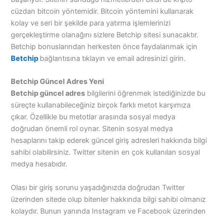
cüzdan bitcoin yöntemidir. Bitcoin yöntemini kullanarak
kolay ve seri bir şekilde para yatırma işlemlerinizi
gerçekleştirme olanağını sizlere Betchip sitesi sunacaktır.
Betchip bonuslarından herkesten önce faydalanmak için
Betchip
bağlantısına tıklayın ve email adresinizi girin.
Betchip Güncel Adres Yeni
Betchip güncel adres
bilgilerini öğrenmek istediğinizde bu
süreçte kullanabileceğiniz birçok farklı metot karşımıza
çıkar. Özellikle bu metotlar arasında sosyal medya
doğrudan önemli rol oynar. Sitenin sosyal medya
hesaplarını takip ederek güncel giriş adresleri hakkında bilgi
sahibi olabilirsiniz. Twitter sitenin en çok kullanılan sosyal
medya hesabıdır.
Olası bir giriş sorunu yaşadığınızda doğrudan Twitter
üzerinden sitede olup bitenler hakkında bilgi sahibi olmanız
kolaydır. Bunun yanında Instagram ve Facebook üzerinden