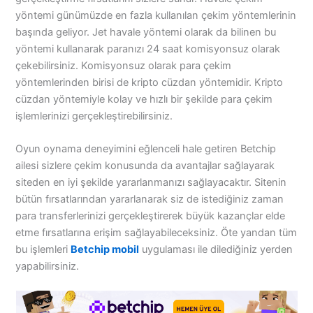
yöntemi günümüzde en fazla kullanılan çekim yöntemlerinin
başında geliyor. Jet havale yöntemi olarak da bilinen bu
yöntemi kullanarak paranızı 24 saat komisyonsuz olarak
çekebilirsiniz. Komisyonsuz olarak para çekim
yöntemlerinden birisi de kripto cüzdan yöntemidir. Kripto
cüzdan yöntemiyle kolay ve hızlı bir şekilde para çekim
işlemlerinizi gerçekleştirebilirsiniz.
Oyun oynama deneyimini eğlenceli hale getiren Betchip
ailesi sizlere çekim konusunda da avantajlar sağlayarak
siteden en iyi şekilde yararlanmanızı sağlayacaktır. Sitenin
bütün fırsatlarından yararlanarak siz de istediğiniz zaman
para transferlerinizi gerçekleştirerek büyük kazançlar elde
etme fırsatlarına erişim sağlayabileceksiniz. Öte yandan tüm
bu işlemleri
Betchip mobil
uygulaması ile dilediğiniz yerden
yapabilirsiniz.