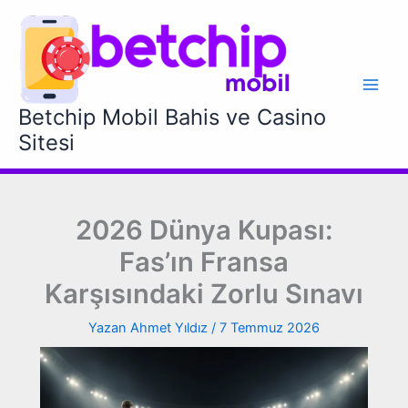
İçeriğe
atla
Betchip Mobil Bahis ve Casino
Sitesi
2026 Dünya Kupası:
Fas’ın Fransa
Karşısındaki Zorlu Sınavı
Yazan
Ahmet Yıldız
/
7 Temmuz 2026