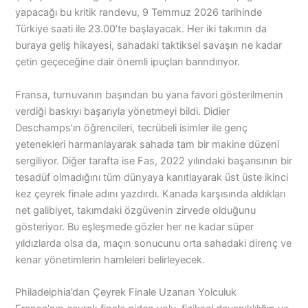
yapacağı bu kritik randevu, 9 Temmuz 2026 tarihinde
Türkiye saati ile 23.00’te başlayacak. Her iki takımın da
buraya geliş hikayesi, sahadaki taktiksel savaşın ne kadar
çetin geçeceğine dair önemli ipuçları barındırıyor.
Fransa, turnuvanın başından bu yana favori gösterilmenin
verdiği baskıyı başarıyla yönetmeyi bildi. Didier
Deschamps’ın öğrencileri, tecrübeli isimler ile genç
yetenekleri harmanlayarak sahada tam bir makine düzeni
sergiliyor. Diğer tarafta ise Fas, 2022 yılındaki başarısının bir
tesadüf olmadığını tüm dünyaya kanıtlayarak üst üste ikinci
kez çeyrek finale adını yazdırdı. Kanada karşısında aldıkları
net galibiyet, takımdaki özgüvenin zirvede olduğunu
gösteriyor. Bu eşleşmede gözler her ne kadar süper
yıldızlarda olsa da, maçın sonucunu orta sahadaki direnç ve
kenar yönetimlerin hamleleri belirleyecek.
Philadelphia’dan Çeyrek Finale Uzanan Yolculuk