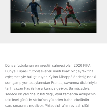
Dünya futbolunun en prestijli sahnesi olan 2026 FIFA
Dünya Kupası, futbolseverleri unutulmaz bir çeyrek final
eşleşmesiyle buluşturuyor. Kylian Mbappé önderliğindeki
son şampiyon adaylarından Fransa, savunma disipliniyle
tarih yazan Fas ile karşı karşıya geliyor. Bu mücadele,
sadece bir yarı final bileti değil, aynı zamanda Avrupa’nın
taktiksel gücü ile Afrika’nın yükselen futbol ekolünün
çarpışmasını simgeliyor. Philadelphia’nın ev sahipliği