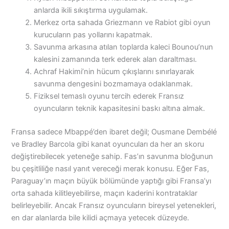
anlarda ikili sıkıştırma uygulamak.
Merkez orta sahada Griezmann ve Rabiot gibi oyun
kurucuların pas yollarını kapatmak.
Savunma arkasına atılan toplarda kaleci Bounou’nun
kalesini zamanında terk ederek alan daraltması.
Achraf Hakimi’nin hücum çıkışlarını sınırlayarak
savunma dengesini bozmamaya odaklanmak.
Fiziksel temaslı oyunu tercih ederek Fransız
oyuncuların teknik kapasitesini baskı altına almak.
Fransa sadece Mbappé’den ibaret değil; Ousmane Dembélé
ve Bradley Barcola gibi kanat oyuncuları da her an skoru
değiştirebilecek yeteneğe sahip. Fas’ın savunma bloğunun
bu çeşitliliğe nasıl yanıt vereceği merak konusu. Eğer Fas,
Paraguay’ın maçın büyük bölümünde yaptığı gibi Fransa’yı
orta sahada kilitleyebilirse, maçın kaderini kontrataklar
belirleyebilir. Ancak Fransız oyuncuların bireysel yetenekleri,
en dar alanlarda bile kilidi açmaya yetecek düzeyde.