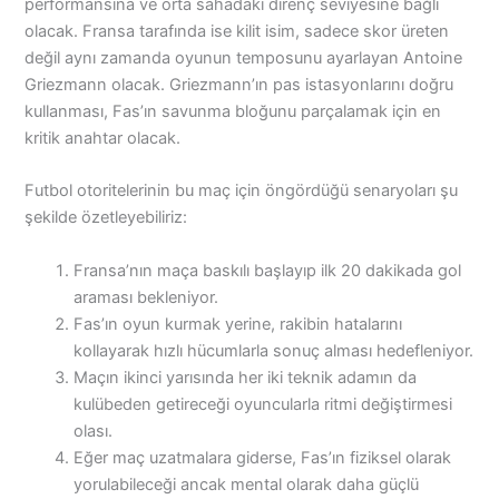
performansına ve orta sahadaki direnç seviyesine bağlı
olacak. Fransa tarafında ise kilit isim, sadece skor üreten
değil aynı zamanda oyunun temposunu ayarlayan Antoine
Griezmann olacak. Griezmann’ın pas istasyonlarını doğru
kullanması, Fas’ın savunma bloğunu parçalamak için en
kritik anahtar olacak.
Futbol otoritelerinin bu maç için öngördüğü senaryoları şu
şekilde özetleyebiliriz:
Fransa’nın maça baskılı başlayıp ilk 20 dakikada gol
araması bekleniyor.
Fas’ın oyun kurmak yerine, rakibin hatalarını
kollayarak hızlı hücumlarla sonuç alması hedefleniyor.
Maçın ikinci yarısında her iki teknik adamın da
kulübeden getireceği oyuncularla ritmi değiştirmesi
olası.
Eğer maç uzatmalara giderse, Fas’ın fiziksel olarak
yorulabileceği ancak mental olarak daha güçlü