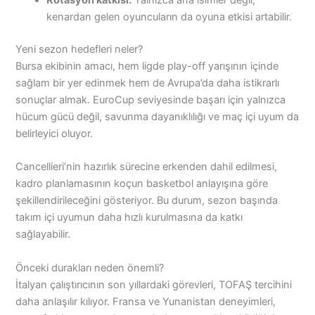
Rotasyon katkısı:
Yalnızca ana isimler değil,
kenardan gelen oyuncuların da oyuna etkisi artabilir.
Yeni sezon hedefleri neler?
Bursa ekibinin amacı, hem ligde play-off yarışının içinde
sağlam bir yer edinmek hem de Avrupa’da daha istikrarlı
sonuçlar almak. EuroCup seviyesinde başarı için yalnızca
hücum gücü değil, savunma dayanıklılığı ve maç içi uyum da
belirleyici oluyor.
Cancellieri’nin hazırlık sürecine erkenden dahil edilmesi,
kadro planlamasının koçun basketbol anlayışına göre
şekillendirileceğini gösteriyor. Bu durum, sezon başında
takım içi uyumun daha hızlı kurulmasına da katkı
sağlayabilir.
Önceki durakları neden önemli?
İtalyan çalıştırıcının son yıllardaki görevleri, TOFAŞ tercihini
daha anlaşılır kılıyor. Fransa ve Yunanistan deneyimleri,