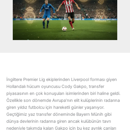
İngiltere Premier Lig ekiplerinden Liverpool forması giyen
Hollandalı hücum oyuncusu Cody Gakpo, transfer
piyasasının en çok konuşulan isimlerinden biri haline geldi.
Özellikle son dönemde Avrupa’nın elit kulüplerinin radarına
giren yıldız futbolcu için hareketli günler yaşanıyor.
Geçtiğimiz yaz transfer döneminde Bayern Münih gibi
dünya devlerinin radarına giren ancak kulübünün tavrı
nedeniyle takımda kalan Gakpo için bu kez ayrılık çanları