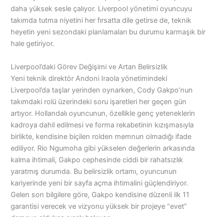
daha yüksek sesle çalıyor. Liverpool yönetimi oyuncuyu
takımda tutma niyetini her fırsatta dile getirse de, teknik
heyetin yeni sezondaki planlamaları bu durumu karmaşık bir
hale getiriyor.
Liverpool’daki Görev Değişimi ve Artan Belirsizlik
Yeni teknik direktör Andoni Iraola yönetimindeki
Liverpool’da taşlar yerinden oynarken, Cody Gakpo’nun
takımdaki rolü üzerindeki soru işaretleri her geçen gün
artıyor. Hollandalı oyuncunun, özellikle genç yeteneklerin
kadroya dahil edilmesi ve forma rekabetinin kızışmasıyla
birlikte, kendisine biçilen rolden memnun olmadığı ifade
ediliyor. Rio Ngumoha gibi yükselen değerlerin arkasında
kalma ihtimali, Gakpo cephesinde ciddi bir rahatsızlık
yaratmış durumda. Bu belirsizlik ortamı, oyuncunun
kariyerinde yeni bir sayfa açma ihtimalini güçlendiriyor.
Gelen son bilgilere göre, Gakpo kendisine düzenli ilk 11
garantisi verecek ve vizyonu yüksek bir projeye “evet”