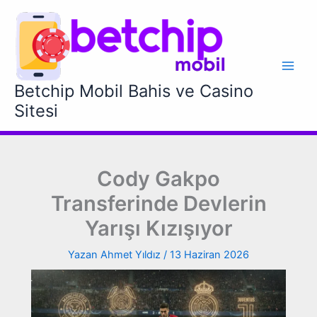
İçeriğe
atla
Betchip Mobil Bahis ve Casino
Sitesi
Cody Gakpo
Transferinde Devlerin
Yarışı Kızışıyor
Yazan
Ahmet Yıldız
/
13 Haziran 2026