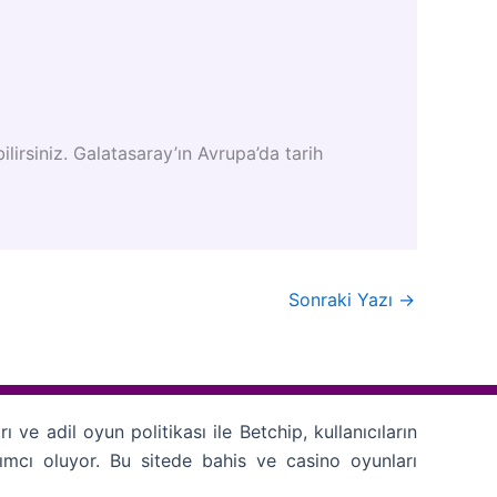
irsiniz. Galatasaray’ın Avrupa’da tarih
Sonraki Yazı
→
ve adil oyun politikası ile Betchip, kullanıcıların
mcı oluyor. Bu sitede bahis ve casino oyunları