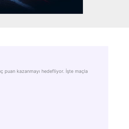
ç puan kazanmayı hedefliyor. İşte maçla