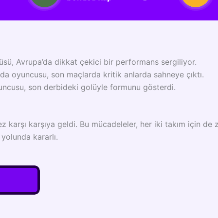
sü, Avrupa’da dikkat çekici bir performans sergiliyor.
 oyuncusu, son maçlarda kritik anlarda sahneye çıktı.
uncusu, son derbideki golüyle formunu gösterdi.
karşı karşıya geldi. Bu mücadeleler, her iki takım için de 
yolunda kararlı.