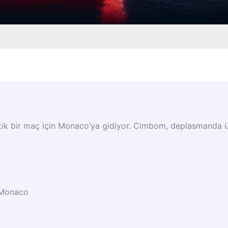
itik bir maç için Monaco’ya gidiyor. Cimbom, deplasmanda ü
, Monaco