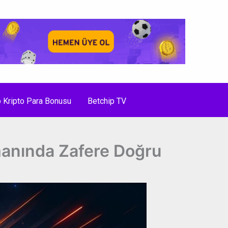
p Kripto Para Bonusu
Betchip TV
manında Zafere Doğru