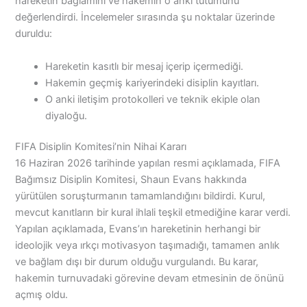
hareketin bağlamını ve hakemin o anki tutumunu
değerlendirdi. İncelemeler sırasında şu noktalar üzerinde
duruldu:
Hareketin kasıtlı bir mesaj içerip içermediği.
Hakemin geçmiş kariyerindeki disiplin kayıtları.
O anki iletişim protokolleri ve teknik ekiple olan
diyaloğu.
FIFA Disiplin Komitesi’nin Nihai Kararı
16 Haziran 2026 tarihinde yapılan resmi açıklamada, FIFA
Bağımsız Disiplin Komitesi, Shaun Evans hakkında
yürütülen soruşturmanın tamamlandığını bildirdi. Kurul,
mevcut kanıtların bir kural ihlali teşkil etmediğine karar verdi.
Yapılan açıklamada, Evans’ın hareketinin herhangi bir
ideolojik veya ırkçı motivasyon taşımadığı, tamamen anlık
ve bağlam dışı bir durum olduğu vurgulandı. Bu karar,
hakemin turnuvadaki görevine devam etmesinin de önünü
açmış oldu.