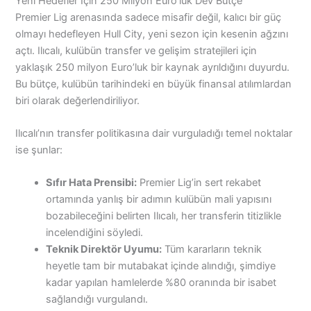
Yeni Hedefler İçin 250 Milyon Euro’luk Dev Bütçe
Premier Lig arenasında sadece misafir değil, kalıcı bir güç
olmayı hedefleyen Hull City, yeni sezon için kesenin ağzını
açtı. Ilıcalı, kulübün transfer ve gelişim stratejileri için
yaklaşık 250 milyon Euro’luk bir kaynak ayrıldığını duyurdu.
Bu bütçe, kulübün tarihindeki en büyük finansal atılımlardan
biri olarak değerlendiriliyor.
Ilıcalı’nın transfer politikasına dair vurguladığı temel noktalar
ise şunlar:
Sıfır Hata Prensibi:
Premier Lig’in sert rekabet
ortamında yanlış bir adımın kulübün mali yapısını
bozabileceğini belirten Ilıcalı, her transferin titizlikle
incelendiğini söyledi.
Teknik Direktör Uyumu:
Tüm kararların teknik
heyetle tam bir mutabakat içinde alındığı, şimdiye
kadar yapılan hamlelerde %80 oranında bir isabet
sağlandığı vurgulandı.