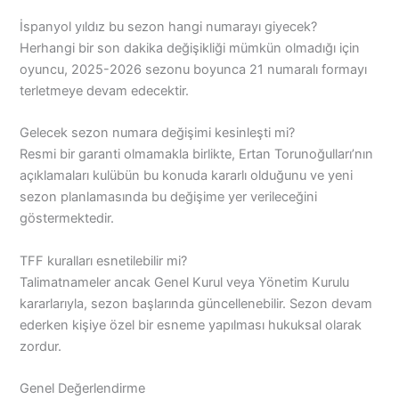
İspanyol yıldız bu sezon hangi numarayı giyecek?
Herhangi bir son dakika değişikliği mümkün olmadığı için
oyuncu, 2025-2026 sezonu boyunca 21 numaralı formayı
terletmeye devam edecektir.
Gelecek sezon numara değişimi kesinleşti mi?
Resmi bir garanti olmamakla birlikte, Ertan Torunoğulları’nın
açıklamaları kulübün bu konuda kararlı olduğunu ve yeni
sezon planlamasında bu değişime yer verileceğini
göstermektedir.
TFF kuralları esnetilebilir mi?
Talimatnameler ancak Genel Kurul veya Yönetim Kurulu
kararlarıyla, sezon başlarında güncellenebilir. Sezon devam
ederken kişiye özel bir esneme yapılması hukuksal olarak
zordur.
Genel Değerlendirme