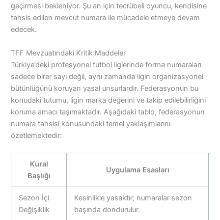
geçirmesi bekleniyor. Şu an için tecrübeli oyuncu, kendisine
tahsis edilen mevcut numara ile mücadele etmeye devam
edecek.
TFF Mevzuatındaki Kritik Maddeler
Türkiye’deki profesyonel futbol liglerinde forma numaraları
sadece birer sayı değil, aynı zamanda ligin organizasyonel
bütünlüğünü koruyan yasal unsurlardır. Federasyonun bu
konudaki tutumu, ligin marka değerini ve takip edilebilirliğini
koruma amacı taşımaktadır. Aşağıdaki tablo, federasyonun
numara tahsisi konusundaki temel yaklaşımlarını
özetlemektedir:
Kural
Uygulama Esasları
Başlığı
Sezon İçi
Kesinlikle yasaktır; numaralar sezon
Değişiklik
başında dondurulur.