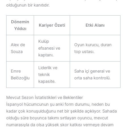
olduğunun bir kanıtıdır.
Dönemin
Kariyer Özeti
Etki Alanı
Yıldızı
Kulüp
Alex de
Oyun kurucu, duran
efsanesi ve
Souza
top ustası.
kaptanı.
Liderlik ve
Emre
Saha içi general ve
teknik
Belözoğlu
orta saha kontrolü.
kapasite.
Mevcut Sezon İstatistikleri ve Beklentiler
İspanyol hücumcunun şu anki form durumu, neden bu
kadar çok konuşulduğunu net bir şekilde açıklıyor. Sahada
olduğu süre boyunca takımı sırtlayan oyuncu, mevcut
numarasıyla da olsa yüksek skor katkısı vermeye devam