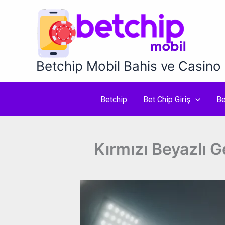
İçeriğe
atla
Betchip Mobil Bahis ve Casino 
Betchip
Bet Chip Giriş
Be
Kırmızı Beyazlı G