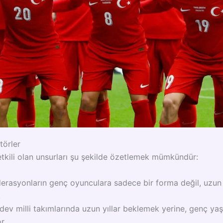
törler
 etkili olan unsurları şu şekilde özetlemek mümkündür:
erasyonların genç oyunculara sadece bir forma değil, uzun va
.
dev milli takımlarında uzun yıllar beklemek yerine, genç yaş
r.