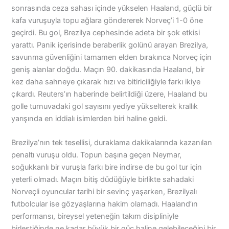
sonrasında ceza sahası içinde yükselen Haaland, güçlü bir
kafa vuruşuyla topu ağlara göndererek Norveç’i 1-0 öne
geçirdi. Bu gol, Brezilya cephesinde adeta bir şok etkisi
yarattı. Panik içerisinde beraberlik golünü arayan Brezilya,
savunma güvenliğini tamamen elden bırakınca Norveç için
geniş alanlar doğdu. Maçın 90. dakikasında Haaland, bir
kez daha sahneye çıkarak hızı ve bitiriciliğiyle farkı ikiye
çıkardı. Reuters’ın haberinde belirtildiği üzere, Haaland bu
golle turnuvadaki gol sayısını yediye yükselterek krallık
yarışında en iddialı isimlerden biri haline geldi.
Brezilya’nın tek tesellisi, duraklama dakikalarında kazanılan
penaltı vuruşu oldu. Topun başına geçen Neymar,
soğukkanlı bir vuruşla farkı bire indirse de bu gol tur için
yeterli olmadı. Maçın bitiş düdüğüyle birlikte sahadaki
Norveçli oyuncular tarihi bir sevinç yaşarken, Brezilyalı
futbolcular ise gözyaşlarına hakim olamadı. Haaland’ın
performansı, bireysel yeteneğin takım disipliniyle
birleştiğinde ne kadar büyük bir güç haline gelebileceğini bir