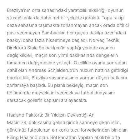
Brezilya’nın orta sahasındaki yaratıcılık eksikliği, oyunun
sıkıştığı anlarda daha net bir şekilde görüldü. Topu rakip
ceza sahasına taşımakta zorlanmayan ancak orada bitirici
pası veremeyen Sambacılar, her geçen dakika üzerindeki
baskıyı daha fazla hissetmeye başladı. Norveç Teknik
Direktörü Stale Solbakken’in yaptığı yerinde oyuncu
değişiklikleri, maçın son yirmi dakikasında dengelerin
tamamen değişmesine yol açtı. Özellikle oyuna sonradan
dahil olan Andreas Schjelderup’un hücum hattına getirdiği
hareketlilik, Brezilya savunmasının yorgun düşen hatlarını
zorlamaya başladı. Bu planlı bekleyiş, maçın son
bölümünde meyvelerini verecek ve futbol dünyasını
sarsacak gollerin kapısını aralayacaktı.
Haaland Faktörü: Bir Yıldızın Devleştiği An
Maçın 79. dakikasına gelindiğinde sahneye çıkan isim,
günümüz futbolunun en korkutucu forvetlerinden biri olan
Erling Haaland oldu. Sol kanattan yapılan etkili bir orta