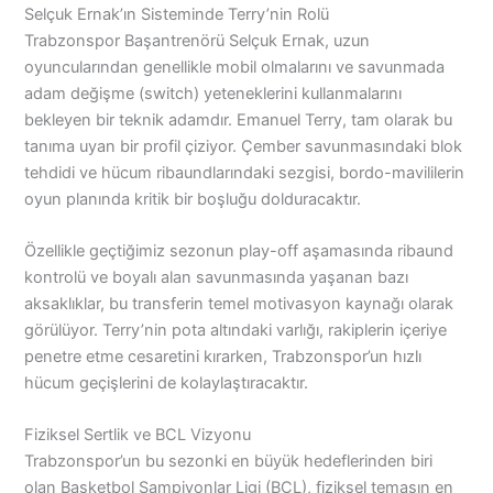
Selçuk Ernak’ın Sisteminde Terry’nin Rolü
Trabzonspor Başantrenörü Selçuk Ernak, uzun
oyuncularından genellikle mobil olmalarını ve savunmada
adam değişme (switch) yeteneklerini kullanmalarını
bekleyen bir teknik adamdır. Emanuel Terry, tam olarak bu
tanıma uyan bir profil çiziyor. Çember savunmasındaki blok
tehdidi ve hücum ribaundlarındaki sezgisi, bordo-mavililerin
oyun planında kritik bir boşluğu dolduracaktır.
Özellikle geçtiğimiz sezonun play-off aşamasında ribaund
kontrolü ve boyalı alan savunmasında yaşanan bazı
aksaklıklar, bu transferin temel motivasyon kaynağı olarak
görülüyor. Terry’nin pota altındaki varlığı, rakiplerin içeriye
penetre etme cesaretini kırarken, Trabzonspor’un hızlı
hücum geçişlerini de kolaylaştıracaktır.
Fiziksel Sertlik ve BCL Vizyonu
Trabzonspor’un bu sezonki en büyük hedeflerinden biri
olan Basketbol Şampiyonlar Ligi (BCL), fiziksel temasın en