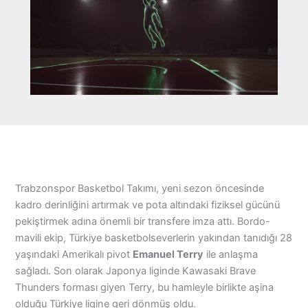
Trabzonspor Basketbol Takımı, yeni sezon öncesinde
kadro derinliğini artırmak ve pota altındaki fiziksel gücünü
pekiştirmek adına önemli bir transfere imza attı. Bordo-
mavili ekip, Türkiye basketbolseverlerin yakından tanıdığı 28
yaşındaki Amerikalı pivot
Emanuel Terry
ile anlaşma
sağladı. Son olarak Japonya liginde Kawasaki Brave
Thunders forması giyen Terry, bu hamleyle birlikte aşina
olduğu Türkiye ligine geri dönmüş oldu.