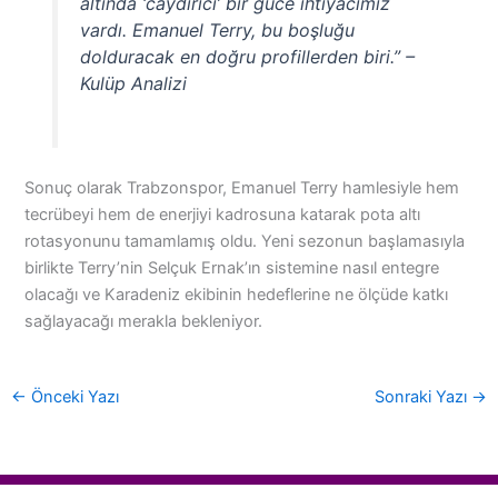
altında ‘caydırıcı’ bir güce ihtiyacımız
vardı. Emanuel Terry, bu boşluğu
dolduracak en doğru profillerden biri.” –
Kulüp Analizi
Sonuç olarak Trabzonspor, Emanuel Terry hamlesiyle hem
tecrübeyi hem de enerjiyi kadrosuna katarak pota altı
rotasyonunu tamamlamış oldu. Yeni sezonun başlamasıyla
birlikte Terry’nin Selçuk Ernak’ın sistemine nasıl entegre
olacağı ve Karadeniz ekibinin hedeflerine ne ölçüde katkı
sağlayacağı merakla bekleniyor.
←
Önceki Yazı
Sonraki Yazı
→