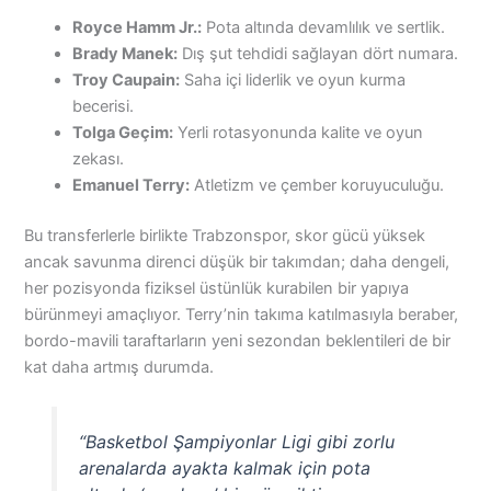
Royce Hamm Jr.:
Pota altında devamlılık ve sertlik.
Brady Manek:
Dış şut tehdidi sağlayan dört numara.
Troy Caupain:
Saha içi liderlik ve oyun kurma
becerisi.
Tolga Geçim:
Yerli rotasyonunda kalite ve oyun
zekası.
Emanuel Terry:
Atletizm ve çember koruyuculuğu.
Bu transferlerle birlikte Trabzonspor, skor gücü yüksek
ancak savunma direnci düşük bir takımdan; daha dengeli,
her pozisyonda fiziksel üstünlük kurabilen bir yapıya
bürünmeyi amaçlıyor. Terry’nin takıma katılmasıyla beraber,
bordo-mavili taraftarların yeni sezondan beklentileri de bir
kat daha artmış durumda.
“Basketbol Şampiyonlar Ligi gibi zorlu
arenalarda ayakta kalmak için pota