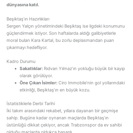
dünyasına katıl.
Beşiktaş’ın Hazırlıkları
Sergen Yalçın yönetimindeki Beşiktaş ise ligdeki konumunu
güçlendirmek istiyor. Son haftalarda aldığı galibiyetlerle
moral bulan Kara Kartal, bu zorlu deplasmandan puan
çıkarmayı hedefliyor.
Kadro Durumu
Sakatlıklar:
Rıdvan Yılmaz’ın yokluğu büyük bir kayıp
olarak görülüyor.
Öne Çıkan İsimler:
Ciro Immobile’nin gol yollarındaki
etkinliği, Beşiktaş’ın en büyük kozu.
İstatistiklerle Derbi Tarihi
İki takım arasındaki rekabet, yıllara dayanan bir geçmişe
sahip. Bugüne kadar oynanan maçlarda Beşiktaş’ın
üstünlüğü dikkat çekiyor, ancak Trabzonspor da ev sahibi
olduğu maçlarda oldukça başarılı.