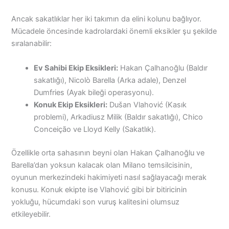
Ancak sakatlıklar her iki takımın da elini kolunu bağlıyor.
Mücadele öncesinde kadrolardaki önemli eksikler şu şekilde
sıralanabilir:
Ev Sahibi Ekip Eksikleri:
Hakan Çalhanoğlu (Baldır
sakatlığı), Nicolò Barella (Arka adale), Denzel
Dumfries (Ayak bileği operasyonu).
Konuk Ekip Eksikleri:
Dušan Vlahović (Kasık
problemi), Arkadiusz Milik (Baldır sakatlığı), Chico
Conceição ve Lloyd Kelly (Sakatlık).
Özellikle orta sahasının beyni olan Hakan Çalhanoğlu ve
Barella’dan yoksun kalacak olan Milano temsilcisinin,
oyunun merkezindeki hakimiyeti nasıl sağlayacağı merak
konusu. Konuk ekipte ise Vlahović gibi bir bitiricinin
yokluğu, hücumdaki son vuruş kalitesini olumsuz
etkileyebilir.