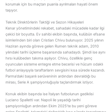
korumak için bu maçtan puanla ayrılmaları hayati önem
taşıyor.
Teknik Direktörlerin Taktiği ve Sezon Hikayeleri
Kenar yönetimindeki rekabet, sahadaki mücadele kadar ilgi
çekici bir boyutta. Ev sahibi ekibin başında, kulübün efsane
isimlerinden biri olan Cristian Chivu bulunuyor. 2025 yılının
Haziran ayında göreve gelen Rumen teknik adam, 2010
yılındaki tarihi üçleme başarısında sahadaydı. Şimdi ise aynı
hırsı kulübeden takıma aşılıyor. Chivu, özellikle genç
oyuncuları sisteme entegre etme becerisi ve hücum odaklı
futbol anlayışıyla taraftarların sevgisini kısa sürede kazandı.
Parma’daki başarılı serüveninin ardından devraldığı bu
mirası, Serie A şampiyonluğuyla taçlandırmak istiyor.
Konuk ekibin başında ise İtalyan futbolunun gediklisi
Luciano Spalletti var. Napoli ile yaşadığı tarihi
şampiyonluğun ardından Ekim 2025’te bu yeni göreve