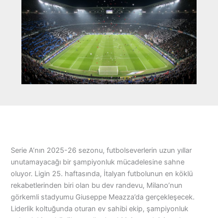
Serie A’nın 2025-26 sezonu, futbolseverlerin uzun yıllar
unutamayacağı bir şampiyonluk mücadelesine sahne
oluyor. Ligin 25. haftasında, İtalyan futbolunun en köklü
rekabetlerinden biri olan bu dev randevu, Milano’nun
görkemli stadyumu Giuseppe Meazza’da gerçekleşecek.
Liderlik koltuğunda oturan ev sahibi ekip, şampiyonluk