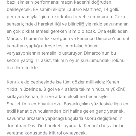
bazı isimlerin performansı maçın kaderini doğrudan
belirleyecek. Ev sahibi ekipte Lautaro Martinez, 14 gollü
performansıyla ligin en korkulan forveti konumunda. Ceza
sahası içindeki hareketliliği ve bitiriciliğiyle rakip savunmanın
en çok dikkat etmesi gereken isim o olacak. Ona eşlik eden
Marcus Thuram’ın fiziksel gücü ve Federico Dimarco’nun sol
kanattan yaptığı adrese teslim ortalar, hücum
varyasyonlarının temelini oluşturuyor. Dimarco’nun bu
sezon yaptığı 11 asist, takımın oyun kurulumundaki rolünü
özetler nitelikte.
Konuk ekip cephesinde ise tüm gözler milli yıldız Kenan
Yıldız’ın üzerinde. 8 gol ve 4 asistle takımın hücum yükünü
sırtlayan Kenan, hızı ve adam eksiltme becerisiyle
Spalletti’nin en büyük kozu. Başarılı çalım yüzdesiyle ligin en
etkili kanat oyuncularından biri haline gelen genç yetenek,
savunma arkasına yapacağı koşularla skoru değiştirebilir.
Jonathan David’in hareketli oyunu da Kenan’a boş alanlar
yaratma konusunda kilit rol oynayacak.