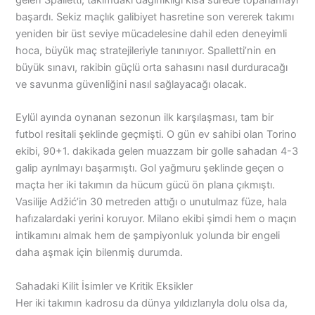
gelen Spalletti, takımdaki dağınıklığı kısa sürede toparlamayı
başardı. Sekiz maçlık galibiyet hasretine son vererek takımı
yeniden bir üst seviye mücadelesine dahil eden deneyimli
hoca, büyük maç stratejileriyle tanınıyor. Spalletti’nin en
büyük sınavı, rakibin güçlü orta sahasını nasıl durduracağı
ve savunma güvenliğini nasıl sağlayacağı olacak.
Eylül ayında oynanan sezonun ilk karşılaşması, tam bir
futbol resitali şeklinde geçmişti. O gün ev sahibi olan Torino
ekibi, 90+1. dakikada gelen muazzam bir golle sahadan 4-3
galip ayrılmayı başarmıştı. Gol yağmuru şeklinde geçen o
maçta her iki takımın da hücum gücü ön plana çıkmıştı.
Vasilije Adžić’in 30 metreden attığı o unutulmaz füze, hala
hafızalardaki yerini koruyor. Milano ekibi şimdi hem o maçın
intikamını almak hem de şampiyonluk yolunda bir engeli
daha aşmak için bilenmiş durumda.
Sahadaki Kilit İsimler ve Kritik Eksikler
Her iki takımın kadrosu da dünya yıldızlarıyla dolu olsa da,