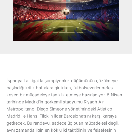
İspanya La Liga’da şampiyonluk düğümünün çözülmeye
başladığı kritik haftalara girilirken, futbolseverler nefes
kesen bir mücadeleye tanıklık etmeye hazırlanıyor. 5 Nisan
tarihinde Madrid’in görkemli stadyumu Riyadh Air
Metropolitano, Diego Simeone yönetimindeki Atletico
Madrid ile Hansi Flick’in lider Barcelona’sını karşı karşıya
getirecek. Bu randevu, sadece üç puan mücadelesi değil,
aynı zamanda ligin en köklü iki taktiğinin ve felsefesinin