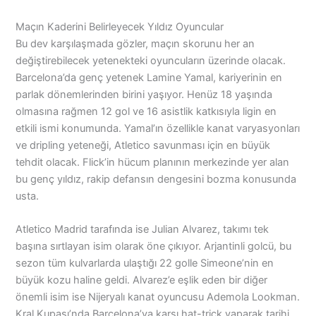
Maçın Kaderini Belirleyecek Yıldız Oyuncular
Bu dev karşılaşmada gözler, maçın skorunu her an
değiştirebilecek yetenekteki oyuncuların üzerinde olacak.
Barcelona’da genç yetenek Lamine Yamal, kariyerinin en
parlak dönemlerinden birini yaşıyor. Henüz 18 yaşında
olmasına rağmen 12 gol ve 16 asistlik katkısıyla ligin en
etkili ismi konumunda. Yamal’ın özellikle kanat varyasyonları
ve dripling yeteneği, Atletico savunması için en büyük
tehdit olacak. Flick’in hücum planının merkezinde yer alan
bu genç yıldız, rakip defansın dengesini bozma konusunda
usta.
Atletico Madrid tarafında ise Julian Alvarez, takımı tek
başına sırtlayan isim olarak öne çıkıyor. Arjantinli golcü, bu
sezon tüm kulvarlarda ulaştığı 22 golle Simeone’nin en
büyük kozu haline geldi. Alvarez’e eşlik eden bir diğer
önemli isim ise Nijeryalı kanat oyuncusu Ademola Lookman.
Kral Kupası’nda Barcelona’ya karşı hat-trick yaparak tarihi