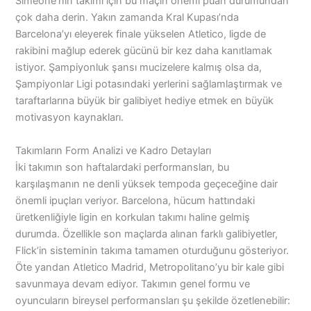
Simeone’nin takımı için bu maçın önemi puan durumundan
çok daha derin. Yakın zamanda Kral Kupası’nda
Barcelona’yı eleyerek finale yükselen Atletico, ligde de
rakibini mağlup ederek gücünü bir kez daha kanıtlamak
istiyor. Şampiyonluk şansı mucizelere kalmış olsa da,
Şampiyonlar Ligi potasındaki yerlerini sağlamlaştırmak ve
taraftarlarına büyük bir galibiyet hediye etmek en büyük
motivasyon kaynakları.
Takımların Form Analizi ve Kadro Detayları
İki takımın son haftalardaki performansları, bu
karşılaşmanın ne denli yüksek tempoda geçeceğine dair
önemli ipuçları veriyor. Barcelona, hücum hattındaki
üretkenliğiyle ligin en korkulan takımı haline gelmiş
durumda. Özellikle son maçlarda alınan farklı galibiyetler,
Flick’in sisteminin takıma tamamen oturduğunu gösteriyor.
Öte yandan Atletico Madrid, Metropolitano’yu bir kale gibi
savunmaya devam ediyor. Takımın genel formu ve
oyuncuların bireysel performansları şu şekilde özetlenebilir: