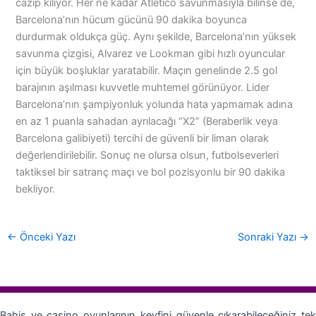
cazip kılıyor. Her ne kadar Atletico savunmasıyla bilinse de,
Barcelona’nın hücum gücünü 90 dakika boyunca
durdurmak oldukça güç. Aynı şekilde, Barcelona’nın yüksek
savunma çizgisi, Alvarez ve Lookman gibi hızlı oyuncular
için büyük boşluklar yaratabilir. Maçın genelinde 2.5 gol
barajının aşılması kuvvetle muhtemel görünüyor. Lider
Barcelona’nın şampiyonluk yolunda hata yapmamak adına
en az 1 puanla sahadan ayrılacağı “X2” (Beraberlik veya
Barcelona galibiyeti) tercihi de güvenli bir liman olarak
değerlendirilebilir. Sonuç ne olursa olsun, futbolseverleri
taktiksel bir satranç maçı ve bol pozisyonlu bir 90 dakika
bekliyor.
←
Önceki Yazı
Sonraki Yazı
→
Bahis ve casino oyunlarının keyfini güvenle çıkarabileceğiniz tek