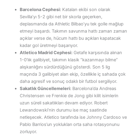
Barcelona Cephesi:
Katalan ekibi son olarak
Sevilla’yı 5-2 gibi net bir skorla geçerken,
deplasmanda da Athletic Bilbao’yu tek golle mağlup
etmeyi başardı. Takımın savunma hattı zaman zaman
açıklar verse de, hücum hattı bu açıkları kapatacak
kadar gol üretmeyi başarıyor.
Atletico Madrid Cephesi:
Getafe karşısında alınan
1-0’lık galibiyet, takımın klasik “kazanmayı bilme”
alışkanlığını sürdürdüğünü gösterdi. Son 5 lig
maçında 3 galibiyet alan ekip, özellikle iç sahada çok
daha agresif ve sonuç odaklı bir futbol sergiliyor.
Sakatlık Güncellemeleri:
Barcelona’da Andreas
Christensen ve Frenkie de Jong gibi kilit isimlerin
uzun süreli sakatlıkları devam ediyor. Robert
Lewandowski’nin durumu ise maç saatinde
netleşecek. Atletico tarafında ise Johnny Cardoso ve
Pablo Barrios’un yoklukları orta saha rotasyonunu
zorluyor.