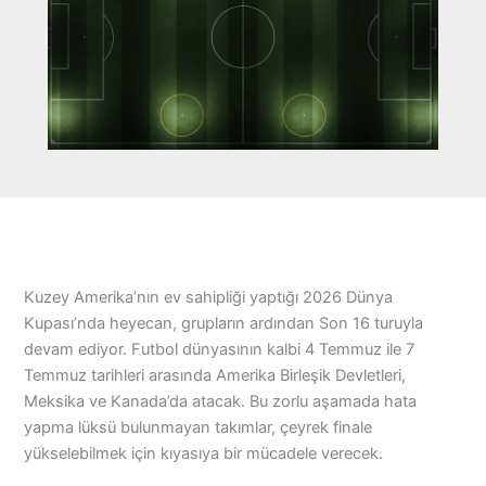
Kuzey Amerika’nın ev sahipliği yaptığı 2026 Dünya
Kupası’nda heyecan, grupların ardından Son 16 turuyla
devam ediyor. Futbol dünyasının kalbi 4 Temmuz ile 7
Temmuz tarihleri arasında Amerika Birleşik Devletleri,
Meksika ve Kanada’da atacak. Bu zorlu aşamada hata
yapma lüksü bulunmayan takımlar, çeyrek finale
yükselebilmek için kıyasıya bir mücadele verecek.