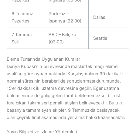
Pazartesi
İngiltere (03:00)
6 Temmuz
Portekiz –
Dallas
Pazartesi
İspanya (22:00)
7 Temmuz
ABD – Belçika
Seattle
Salı
(03:00)
Eleme Turlarında Uygulanan Kurallar
Dünya Kupası’nın bu evresinde maçlar tek maçlı eleme
usulüne göre oynanmaktadır. Karşılaşmaların 90 dakikalık
normal süresinin beraberlikle sonuçlanması durumunda,
15’er dakikalık iki uzatma devresine geçilir. Eğer uzatma
bölümlerinde de galip gelen taraf belirlenemezse, bir üst
tura çıkan takımı seri penaltı atışları belirleyecektir. Bu turu
başarıyla tamamlayan ekipler, 9 Temmuz’da başlayacak
olan çeyrek final aşamasında yer alma hakkı kazanacaktır.
Yayın Bilgileri ve İzleme Yöntemleri