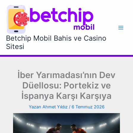
İçeriğe
atla
Betchip Mobil Bahis ve Casino
Sitesi
İber Yarımadası’nın Dev
Düellosu: Portekiz ve
İspanya Karşı Karşıya
Yazan
Ahmet Yıldız
/
6 Temmuz 2026