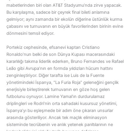
mabetlerinden biri olan AT&T Stadyumu’nda zirve yapacak.
Bu karşılaşma, sadece bir çeyrek final bileti anlamına
gelmiyor; aynı zamanda bir ekolün diğerine üstünlük kurma
çabasını ve turnuvanın en büyük favorilerinden birinin evine
dönmesini temsil ediyor.
Portekiz cephesinde, efsanevi kaptan Cristiano
Ronaldo’nun belki de son Dünya Kupası macerasındaki
kararlılığı takıma liderlik ederken, Bruno Fernandes ve Rafael
Leão gibi Avrupa’nın en formda yıldızları hücum hattını
zenginleştiriyor. Diğer tarafta ise Luis de la Fuente
yönetimindeki İspanya, “La Furia Roja” geleneğini gençlik
enerjisiyle birleştirerek turnuvanın en göze hoş gelen
futbolunu oynuyor. Lamine Yamal’ın durdurulamaz
driplingleri ve Rodri’nin orta sahadaki kusursuz yönetimi,
İspanya’yı bu eşleşmede bir adım öne çıkaran unsurlar
arasında gösteriliyor. Ancak tek maçlık eliminasyon
sisteminde tecrübenin ve anlık yetenek parıltılarının ne