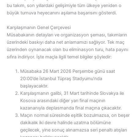
bu takım, son yıllardaki gelişimiyle tüm ülkeye yeniden o
büyük turnuva heyecanını aşılama başarısını gösterdi.
Karşılaşmanın Genel Çerçevesi
Müsabakanın detayları ve organizasyon şeması, takımların
üzerindeki baskıyı daha net anlamamızı sağlıyor. Tek maç
üzerinden oynanacak olan bu eliminasyon turu, hata payını
sıfıra indiriyor. İşte maçla ilgili temel bilgiler şöyledir:
Müsabaka 26 Mart 2026 Perşembe günü saat
20:00’de İstanbul Tüpraş Stadyumu’nda
başlayacaktır.
Karşılaşmanın galibi, 31 Mart tarihinde Slovakya ile
Kosova arasındaki diğer yarı final maçının
kazananıyla deplasmanda final maçına çıkacaktır.
Maçın normal süresinde eşitlik bozulmazsa, on beşer
dakikalık iki devre halinde uzatma bölümüne
geçilecek, yine sonuç alınamazsa seri penaltı atışları