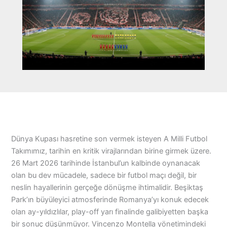
Dünya Kupası hasretine son vermek isteyen A Milli Futbol
Takımımız, tarihin en kritik virajlarından birine girmek üzere.
26 Mart 2026 tarihinde İstanbul’un kalbinde oynanacak
olan bu dev mücadele, sadece bir futbol maçı değil, bir
neslin hayallerinin gerçeğe dönüşme ihtimalidir. Beşiktaş
Park’ın büyüleyici atmosferinde Romanya’yı konuk edecek
olan ay-yıldızlılar, play-off yarı finalinde galibiyetten başka
bir sonuç düşünmüyor. Vincenzo Montella yönetimindeki