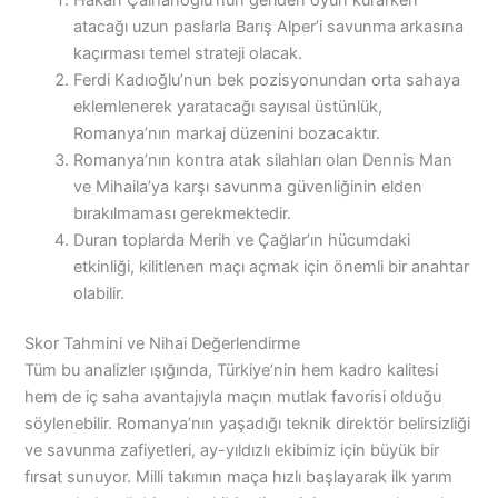
atacağı uzun paslarla Barış Alper’i savunma arkasına
kaçırması temel strateji olacak.
Ferdi Kadıoğlu’nun bek pozisyonundan orta sahaya
eklemlenerek yaratacağı sayısal üstünlük,
Romanya’nın markaj düzenini bozacaktır.
Romanya’nın kontra atak silahları olan Dennis Man
ve Mihaila’ya karşı savunma güvenliğinin elden
bırakılmaması gerekmektedir.
Duran toplarda Merih ve Çağlar’ın hücumdaki
etkinliği, kilitlenen maçı açmak için önemli bir anahtar
olabilir.
Skor Tahmini ve Nihai Değerlendirme
Tüm bu analizler ışığında, Türkiye’nin hem kadro kalitesi
hem de iç saha avantajıyla maçın mutlak favorisi olduğu
söylenebilir. Romanya’nın yaşadığı teknik direktör belirsizliği
ve savunma zafiyetleri, ay-yıldızlı ekibimiz için büyük bir
fırsat sunuyor. Milli takımın maça hızlı başlayarak ilk yarım