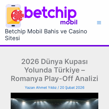
İçeriğe
atla
Betchip Mobil Bahis ve Casino
Sitesi
2026 Dünya Kupası
Yolunda Türkiye –
Romanya Play-Off Analizi
Yazan
Ahmet Yıldız
/
20 Şubat 2026