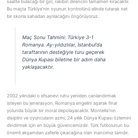
saatte bulacağı bir gol, rakibin direncini tamamen kıracaktır.
Bu maçta Türkiye’nin oyunun kontrolünü elinde tutarak net
bir skorla sahadan ayrılacağını öngörüyoruz.
Maç Sonu Tahmini: Türkiye 3-1
Romanya. Ay-yıldızlılar, İstanbul’da
taraftarının desteğiyle turu geçerek
Dünya Kupası biletine bir adım daha
yaklaşacaktır.
2002 yılındaki o efsanevi ruhu yeniden canlandırmak
isteyen bu jenerasyon, Romanya engelini aşarak final
yolunda büyük bir moral depolayacaktır. Montella’nın
disiplini ve oyuncuların azmi, 24 yıllık Dünya Kupası özlemini
dindirmek için en büyük güvencemizdir. Türk futbolunun bu
önemli akşamdan zaferle çıkacağına olan inancımız tamdır.