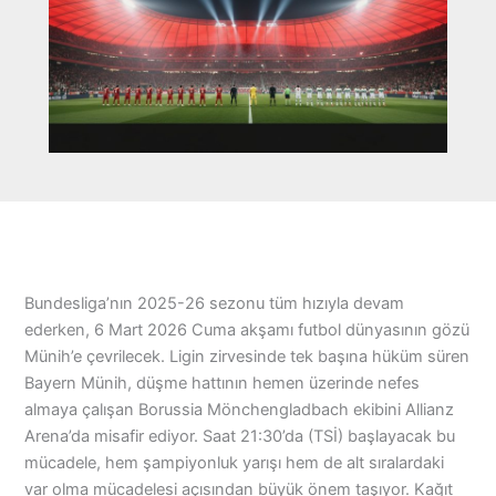
Bundesliga’nın 2025-26 sezonu tüm hızıyla devam
ederken, 6 Mart 2026 Cuma akşamı futbol dünyasının gözü
Münih’e çevrilecek. Ligin zirvesinde tek başına hüküm süren
Bayern Münih, düşme hattının hemen üzerinde nefes
almaya çalışan Borussia Mönchengladbach ekibini Allianz
Arena’da misafir ediyor. Saat 21:30’da (TSİ) başlayacak bu
mücadele, hem şampiyonluk yarışı hem de alt sıralardaki
var olma mücadelesi açısından büyük önem taşıyor. Kağıt