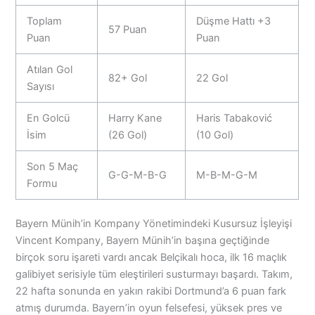
Toplam
Düşme Hattı +3
57 Puan
Puan
Puan
Atılan Gol
82+ Gol
22 Gol
Sayısı
En Golcü
Harry Kane
Haris Tabaković
İsim
(26 Gol)
(10 Gol)
Son 5 Maç
G-G-M-B-G
M-B-M-G-M
Formu
Bayern Münih’in Kompany Yönetimindeki Kusursuz İşleyişi
Vincent Kompany, Bayern Münih’in başına geçtiğinde
birçok soru işareti vardı ancak Belçikalı hoca, ilk 16 maçlık
galibiyet serisiyle tüm eleştirileri susturmayı başardı. Takım,
22 hafta sonunda en yakın rakibi Dortmund’a 6 puan fark
atmış durumda. Bayern’in oyun felsefesi, yüksek pres ve