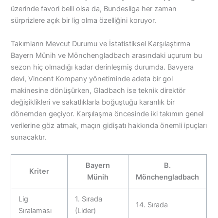
üzerinde favori belli olsa da, Bundesliga her zaman
sürprizlere açık bir lig olma özelliğini koruyor.
Takımların Mevcut Durumu ve İstatistiksel Karşılaştırma
Bayern Münih ve Mönchengladbach arasındaki uçurum bu
sezon hiç olmadığı kadar derinleşmiş durumda. Bavyera
devi, Vincent Kompany yönetiminde adeta bir gol
makinesine dönüşürken, Gladbach ise teknik direktör
değişiklikleri ve sakatlıklarla boğuştuğu karanlık bir
dönemden geçiyor. Karşılaşma öncesinde iki takımın genel
verilerine göz atmak, maçın gidişatı hakkında önemli ipuçları
sunacaktır.
Bayern
B.
Kriter
Münih
Mönchengladbach
Lig
1. Sırada
14. Sırada
Sıralaması
(Lider)