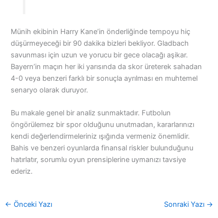
Münih ekibinin Harry Kane’in önderliğinde tempoyu hiç
düşürmeyeceği bir 90 dakika bizleri bekliyor. Gladbach
savunması için uzun ve yorucu bir gece olacağı aşikar.
Bayern’in maçın her iki yarısında da skor üreterek sahadan
4-0 veya benzeri farklı bir sonuçla ayrılması en muhtemel
senaryo olarak duruyor.
Bu makale genel bir analiz sunmaktadır. Futbolun
öngörülemez bir spor olduğunu unutmadan, kararlarınızı
kendi değerlendirmeleriniz ışığında vermeniz önemlidir.
Bahis ve benzeri oyunlarda finansal riskler bulunduğunu
hatırlatır, sorumlu oyun prensiplerine uymanızı tavsiye
ederiz.
←
Önceki Yazı
Sonraki Yazı
→