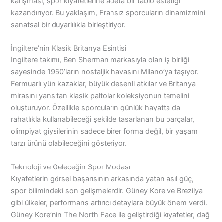
karışması, spor kıyafetlerine adeta bir tablo estetiği
kazandırıyor. Bu yaklaşım, Fransız sporcuların dinamizmini
sanatsal bir duyarlılıkla birleştiriyor.
İngiltere’nin Klasik Britanya Esintisi
İngiltere takımı, Ben Sherman markasıyla olan iş birliği
sayesinde 1960’ların nostaljik havasını Milano’ya taşıyor.
Fermuarlı yün kazaklar, büyük desenli atkılar ve Britanya
mirasını yansıtan klasik paltolar koleksiyonun temelini
oluşturuyor. Özellikle sporcuların günlük hayatta da
rahatlıkla kullanabileceği şekilde tasarlanan bu parçalar,
olimpiyat giysilerinin sadece birer forma değil, bir yaşam
tarzı ürünü olabileceğini gösteriyor.
Teknoloji ve Geleceğin Spor Modası
Kıyafetlerin görsel başarısının arkasında yatan asıl güç,
spor bilimindeki son gelişmelerdir. Güney Kore ve Brezilya
gibi ülkeler, performans artırıcı detaylara büyük önem verdi.
Güney Kore’nin The North Face ile geliştirdiği kıyafetler, dağ