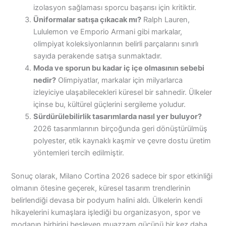
izolasyon sağlaması sporcu başarısı için kritiktir.
Üniformalar satışa çıkacak mı?
Ralph Lauren,
Lululemon ve Emporio Armani gibi markalar,
olimpiyat koleksiyonlarının belirli parçalarını sınırlı
sayıda perakende satışa sunmaktadır.
Moda ve sporun bu kadar iç içe olmasının sebebi
nedir?
Olimpiyatlar, markalar için milyarlarca
izleyiciye ulaşabilecekleri küresel bir sahnedir. Ülkeler
içinse bu, kültürel güçlerini sergileme yoludur.
Sürdürülebilirlik tasarımlarda nasıl yer buluyor?
2026 tasarımlarının birçoğunda geri dönüştürülmüş
polyester, etik kaynaklı kaşmir ve çevre dostu üretim
yöntemleri tercih edilmiştir.
Sonuç olarak, Milano Cortina 2026 sadece bir spor etkinliği
olmanın ötesine geçerek, küresel tasarım trendlerinin
belirlendiği devasa bir podyum halini aldı. Ülkelerin kendi
hikayelerini kumaşlara işlediği bu organizasyon, spor ve
modanın birbirini besleyen muazzam gücünü bir kez daha