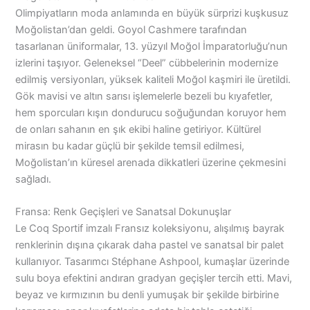
Olimpiyatların moda anlamında en büyük sürprizi kuşkusuz
Moğolistan’dan geldi. Goyol Cashmere tarafından
tasarlanan üniformalar, 13. yüzyıl Moğol İmparatorluğu’nun
izlerini taşıyor. Geleneksel “Deel” cübbelerinin modernize
edilmiş versiyonları, yüksek kaliteli Moğol kaşmiri ile üretildi.
Gök mavisi ve altın sarısı işlemelerle bezeli bu kıyafetler,
hem sporcuları kışın dondurucu soğuğundan koruyor hem
de onları sahanın en şık ekibi haline getiriyor. Kültürel
mirasın bu kadar güçlü bir şekilde temsil edilmesi,
Moğolistan’ın küresel arenada dikkatleri üzerine çekmesini
sağladı.
Fransa: Renk Geçişleri ve Sanatsal Dokunuşlar
Le Coq Sportif imzalı Fransız koleksiyonu, alışılmış bayrak
renklerinin dışına çıkarak daha pastel ve sanatsal bir palet
kullanıyor. Tasarımcı Stéphane Ashpool, kumaşlar üzerinde
sulu boya efektini andıran gradyan geçişler tercih etti. Mavi,
beyaz ve kırmızının bu denli yumuşak bir şekilde birbirine