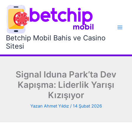
İçeriğe
atla
Betchip Mobil Bahis ve Casino
Sitesi
Signal Iduna Park’ta Dev
Kapışma: Liderlik Yarışı
Kızışıyor
Yazan
Ahmet Yıldız
/
14 Şubat 2026