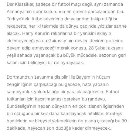
Der Klassiker, sadece bir futbol maçı değil, aynı zamanda
Almanya’nın spor kültürünün en önemli parçalarından biri.
Türkiye’deki futbolseverlerin de yakından takip ettiği bu
rekabette, her iki takımda da dünya çapında yıldızlar sahne
alacak. Harry Kane’in rekorlarına bir yenisini ekleyip
eklemeyeceği ya da Guirassy’nin devleri deviren gollerine
devam edip etmeyeceği merak konusu. 28 Şubat akşamı
yeşil sahada yaşanacak bu büyük mücadele, sezonun geri
kalanı için belirleyici bir rol oynayacak.
Dortmund’un savunma disiplini ile Bayern’in hücum
zenginliğinin çarpışacağı bu gecede, hata yapanın
şampiyonluk yolunda ağır bir yara alacağı kesin. Futbol
tutkunları için kaçırılmaması gereken bu randevu,
Bundesliga’nın neden dünyanın en çok izlenen liglerinden
biri olduğunu bir kez daha kanıtlayacak nitelikte. Stratejik
hamlelerin ve bireysel yeteneklerin ön plana çıkacağı bu 90
dakikada, heyecan son düdüğe kadar dinmeyecek.