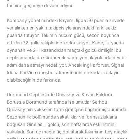
tarihine geçmeye devam ediyor.
Kompany yönetimindeki Bayern, ligde 50 puanla zirvede
yer alırken en yakın takipçisiyle arasındaki farkı sekiz
puanda tutuyor. Takımın hücum gücü, sezon boyunca
attıkları 72 golle rakiplerine korku salıyor. Kane, ilk yarıda
oynanan ve 2-1 kazandıkları maçtaki golcü kimliğini bu
deplasmanda da sürdürerek şampiyonluk yolunda dev bir
adım daha atmayı hedefliyor. Ancak İngiliz forvet, Signal
Iduna Park’ın o meşhur atmosferinin ne kadar zorlayıcı
olabileceğinin de farkında.
Dortmund Cephesinde Guirassy ve Kovač Faktörü
Borussia Dortmund tarafında ise umutlar Serhou
Guirassy’nin yükselen form grafiğine bağlanmış durumda.
Sezonun ilk bölümünde sakatlıklar ve formsuzluklarla
boğuşan Gine asıllı golcü, son haftalarda eski ritmini
yakaladı. Son üç maçta üç gol atarak takımının beş maçlık