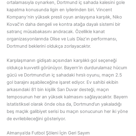
ortalamasıyla oynarken, Dortmund iç sahada kalesini gole
kapatma konusunda ligin en iyilerinden biri. Vincent
Kompany’nin yüksek presli oyun anlayışına karşılık, Niko
Kovač’ın daha dengeli ve kontra atağa dayalı sistemi bir
satranç müsabakasını andıracak. Özellikle kanat
organizasyonlarında Olise ve Luis Díaz’ın performansı,
Dortmund beklerini oldukça zorlayacaktır.
Karşılaşmanın gidişatı açısından karşılıklı gol seçeneği
oldukça kuvvetli görünüyor. Bayern’in durdurulamaz hücum
gücü ve Dortmund’un iç sahadaki hırslı oyunu, maçın 2.5
gol barajını aşabileceğine işaret ediyor. Ev sahibi ekibin
arkasındaki 81 bin kişilik Sarı Duvar desteği, maçın
temposunun her an yüksek kalmasını sağlayacaktır. Bayern
istatistiksel olarak önde olsa da, Dortmund’un yakaladığı
beş maçlık galibiyet serisi bu maçın sonucunun her iki yöne
de evrilebileceğini gösteriyor.
Almanya’da Futbol Şöleni İçin Geri Sayım