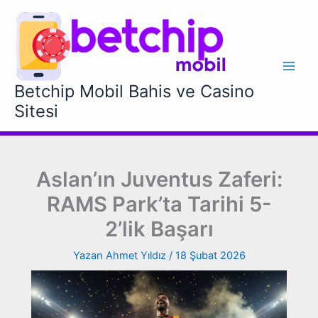
İçeriğe
atla
Betchip Mobil Bahis ve Casino
Sitesi
Aslan’ın Juventus Zaferi:
RAMS Park’ta Tarihi 5-
2’lik Başarı
Yazan
Ahmet Yıldız
/
18 Şubat 2026