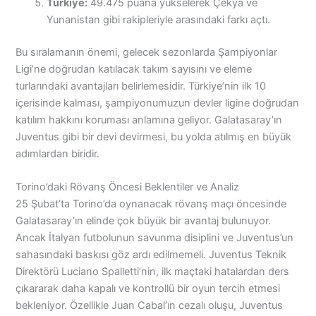
Türkiye:
49.475 puana yükselerek Çekya ve
Yunanistan gibi rakipleriyle arasındaki farkı açtı.
Bu sıralamanın önemi, gelecek sezonlarda Şampiyonlar
Ligi’ne doğrudan katılacak takım sayısını ve eleme
turlarındaki avantajları belirlemesidir. Türkiye’nin ilk 10
içerisinde kalması, şampiyonumuzun devler ligine doğrudan
katılım hakkını koruması anlamına geliyor. Galatasaray’ın
Juventus gibi bir devi devirmesi, bu yolda atılmış en büyük
adımlardan biridir.
Torino’daki Rövanş Öncesi Beklentiler ve Analiz
25 Şubat’ta Torino’da oynanacak rövanş maçı öncesinde
Galatasaray’ın elinde çok büyük bir avantaj bulunuyor.
Ancak İtalyan futbolunun savunma disiplini ve Juventus’un
sahasındaki baskısı göz ardı edilmemeli. Juventus Teknik
Direktörü Luciano Spalletti’nin, ilk maçtaki hatalardan ders
çıkararak daha kapalı ve kontrollü bir oyun tercih etmesi
bekleniyor. Özellikle Juan Cabal’ın cezalı oluşu, Juventus