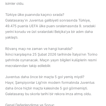
isimler oldu.
Türkiye ülke puanında kaçıncı sırada?
Galatasaray’ın Juventus galibiyeti sonrasında Türkiye,
49.475 puanla UEFA ülke puanı sıralamasında 9. sıradaki
yerini korudu ve üst sıralardaki Belçika’ya bir adım daha
yaklaştı.
Rövanş maçı ne zaman ve hangi kanalda?
İkinci karşılaşma 25 Şubat 2026 tarihinde İtalya’nın Torino
şehrinde oynanacak. Maçın yayın bilgileri kulüplerin resmi
mecralarından takip edilebilir.
Juventus daha önce bir maçta 5 gol yemiş miydi?
Hayır, Şampiyonlar Ligi’nin modern formatında Juventus
daha önce hiçbir maçta kalesinde 5 gol görmemişti.
Galatasaray bu skorla tarihi bir rekora imza atmış oldu.
Genel Değerlendirme ve Sonuç