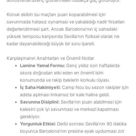
atmosferde direnç göstermeleri oldukça güç görünüyor.
Konuk ekibin bu maçtan puan koparabilmesi için
savunmada hatasız oynaması ve yakaladığı nadir fırsatları
değerlendirmesi şart. Ancak Barcelona’nın iç sahadaki
yüksek temposu karşısında Sevilla’nın fiziksel olarak ne
kadar dayanabileceği büyük bir soru işareti.
Karşılaşmanın Anahtarları ve Önemli Notlar
Lamine Yamal Formu:
Genç yıldız son haftalarda
skora doğrudan etki eden en önemli isim
konumunda ve rakip beklerin korkulu rüyası.
İç Saha Hakimiyeti:
Camp Nou bu sezon rakipler için
adeta aşılması imkansız bir kale haline geldi.
Savunma Disiplini:
Sevilla’nın puan alabilmesi için
kalesini çok iyi savunması ve merkezi kapatması
gerekiyor.
Yorgunluk Etkisi:
Derbi sonrası Sevilla’nın 90 dakika
boyunca Barcelona’nın presine ayak uydurması zor