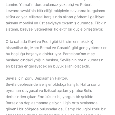
Lamine Yamal’ın durdurulamaz yükselişi ve Robert
Lewandowski’nin bitiriciliği, rakiplerin savunma kurgularını
altüst ediyor. Villarreal karşısında alınan görkemli galibiyet,
takımın moralini en üst seviyeye çıkarmış durumda. Flick’in
sistemi, bireysel yetenekleri kolektif bir güçle birleştiriyor.
Orta sahada Gavi ve Pedri gibi kilit isimlerin eksikliği
hissedilse de, Marc Bernal ve Casadó gibi genç yetenekler
bu boşluğu başarıyla dolduruyor. Barcelona’nın maç
başlangıcındaki yoğun baskısı, Sevilla’nın oyun kurmasını
en baştan engelleyecek en büyük silahı olacaktır.
Sevilla İçin Zorlu Deplasman Faktörü
Sevilla cephesinde ise işler oldukça karışık. Hafta sonu
oynanan duygusal ve fiziksel açıdan yıpratıcı Betis
derbisinden çıkan Endülüs ekibi, yorgun bir şekilde
Barselona deplasmanına geliyor. Ligin orta sıralarında
güvenli bir bölgede bulunsalar da, Camp Nou gibi zorlu bir