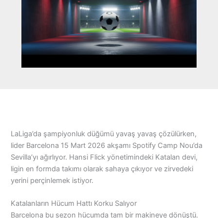
LaLiga’da şampiyonluk düğümü yavaş yavaş çözülürken,
lider Barcelona 15 Mart 2026 akşamı Spotify Camp Nou’da
Sevilla’yı ağırlıyor. Hansi Flick yönetimindeki Katalan devi,
ligin en formda takımı olarak sahaya çıkıyor ve zirvedeki
yerini perçinlemek istiyor.
Katalanların Hücum Hattı Korku Salıyor
Barcelona bu sezon hücumda tam bir makineye dönüştü.