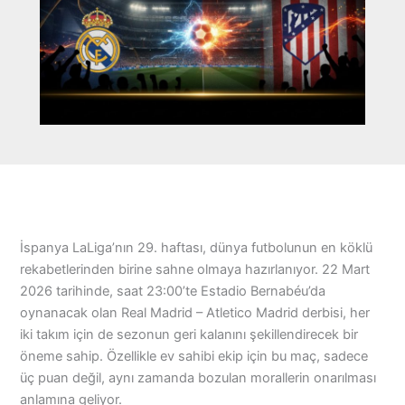
İspanya LaLiga’nın 29. haftası, dünya futbolunun en köklü
rekabetlerinden birine sahne olmaya hazırlanıyor. 22 Mart
2026 tarihinde, saat 23:00’te Estadio Bernabéu’da
oynanacak olan Real Madrid – Atletico Madrid derbisi, her
iki takım için de sezonun geri kalanını şekillendirecek bir
öneme sahip. Özellikle ev sahibi ekip için bu maç, sadece
üç puan değil, aynı zamanda bozulan morallerin onarılması
anlamına geliyor.