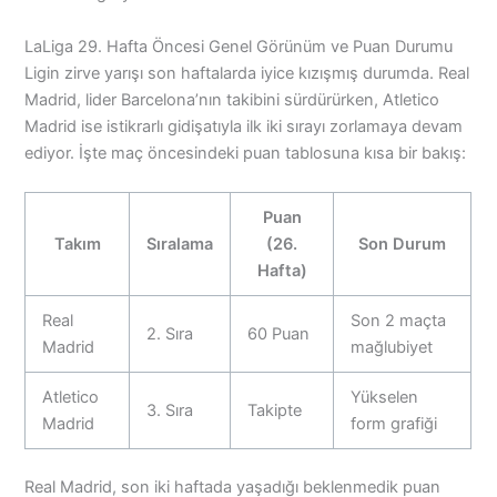
LaLiga 29. Hafta Öncesi Genel Görünüm ve Puan Durumu
Ligin zirve yarışı son haftalarda iyice kızışmış durumda. Real
Madrid, lider Barcelona’nın takibini sürdürürken, Atletico
Madrid ise istikrarlı gidişatıyla ilk iki sırayı zorlamaya devam
ediyor. İşte maç öncesindeki puan tablosuna kısa bir bakış:
Puan
Takım
Sıralama
(26.
Son Durum
Hafta)
Real
Son 2 maçta
2. Sıra
60 Puan
Madrid
mağlubiyet
Atletico
Yükselen
3. Sıra
Takipte
Madrid
form grafiği
Real Madrid, son iki haftada yaşadığı beklenmedik puan