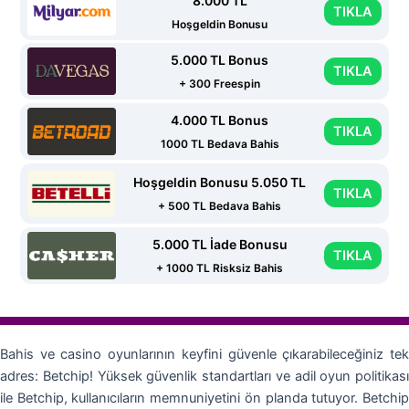
8.000 TL
TIKLA
Hoşgeldin Bonusu
5.000 TL Bonus
TIKLA
+ 300 Freespin
4.000 TL Bonus
TIKLA
1000 TL Bedava Bahis
Hoşgeldin Bonusu 5.050 TL
TIKLA
+ 500 TL Bedava Bahis
5.000 TL İade Bonusu
TIKLA
+ 1000 TL Risksiz Bahis
Bahis ve casino oyunlarının keyfini güvenle çıkarabileceğiniz tek
adres: Betchip! Yüksek güvenlik standartları ve adil oyun politikası
ile Betchip, kullanıcıların memnuniyetini ön planda tutuyor. Betchip