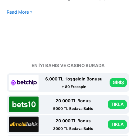
Betchip
Read More »
Bahis
ve
Casino
Sitesi
EN İYI BAHIS VE CASINO BURADA
6.000 TL Hoşgeldin Bonusu
GİRİŞ
+ 80 Freespin
20.000 TL Bonus
TIKLA
5000 TL Bedava Bahis
20.000 TL Bonus
TIKLA
3000 TL Bedava Bahis