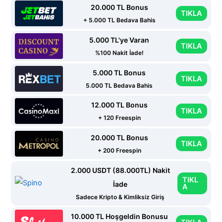
20.000 TL Bonus
TIKLA
+ 5.000 TL Bedava Bahis
5.000 TL'ye Varan
TIKLA
%100 Nakit İade!
5.000 TL Bonus
TIKLA
5.000 TL Bedava Bahis
12.000 TL Bonus
TIKLA
+ 120 Freespin
20.000 TL Bonus
TIKLA
+ 200 Freespin
2.000 USDT (88.000TL) Nakit
TIKL
İade
A
Sadece Kripto & Kimliksiz Giriş
10.000 TL Hoşgeldin Bonusu