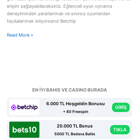
erişim sağlayabileceksiniz. Eğlenceli oyun oynama
deneyiminden yararlanmak ve sınırsız oyunlardan
faydalanmak istiyorsanız Betchip
Betchip
Read More »
Bonus
6000TL
ve
300
Freespin
EN İYI BAHIS VE CASINO BURADA
6.000 TL Hoşgeldin Bonusu
GİRİŞ
+ 80 Freespin
20.000 TL Bonus
TIKLA
5000 TL Bedava Bahis