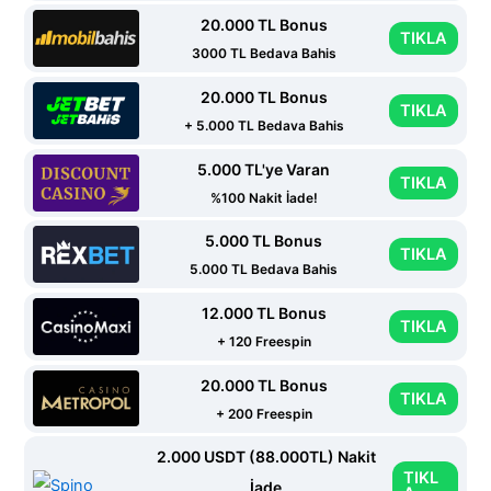
20.000 TL Bonus
TIKLA
3000 TL Bedava Bahis
20.000 TL Bonus
TIKLA
+ 5.000 TL Bedava Bahis
5.000 TL'ye Varan
TIKLA
%100 Nakit İade!
5.000 TL Bonus
TIKLA
5.000 TL Bedava Bahis
12.000 TL Bonus
TIKLA
+ 120 Freespin
20.000 TL Bonus
TIKLA
+ 200 Freespin
2.000 USDT (88.000TL) Nakit
TIKL
İade