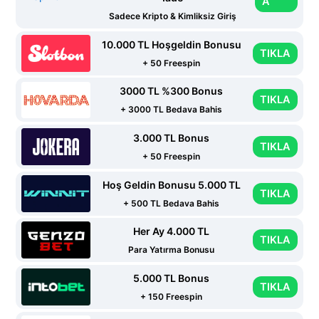
A
Sadece Kripto & Kimliksiz Giriş
10.000 TL Hoşgeldin Bonusu
TIKLA
+ 50 Freespin
3000 TL %300 Bonus
TIKLA
+ 3000 TL Bedava Bahis
3.000 TL Bonus
TIKLA
+ 50 Freespin
Hoş Geldin Bonusu 5.000 TL
TIKLA
+ 500 TL Bedava Bahis
Her Ay 4.000 TL
TIKLA
Para Yatırma Bonusu
5.000 TL Bonus
TIKLA
+ 150 Freespin