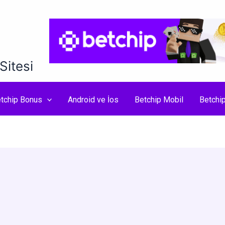
Sitesi
tchip Bonus
Android ve İos
Betchip Mobil
Betchi