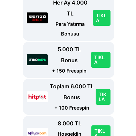
Her Ay 4.000
TL
TIKL
A
Para Yatırma
Bonusu
5.000 TL
TIKL
Bonus
A
+ 150 Freespin
Toplam 6.000 TL
TIK
Bonus
LA
+ 100 Freespin
8.000 TL
TIKL
Hoşgeldin
A