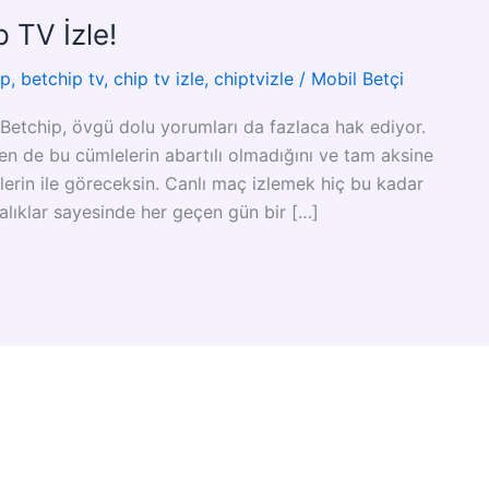
p TV İzle!
ip
,
betchip tv
,
chip tv izle
,
chiptvizle
/
Mobil Betçi
an Betchip, övgü dolu yorumları da fazlaca hak ediyor.
sen de bu cümlelerin abartılı olmadığını ve tam aksine
lerin ile göreceksin. Canlı maç izlemek hiç bu kadar
calıklar sayesinde her geçen gün bir […]