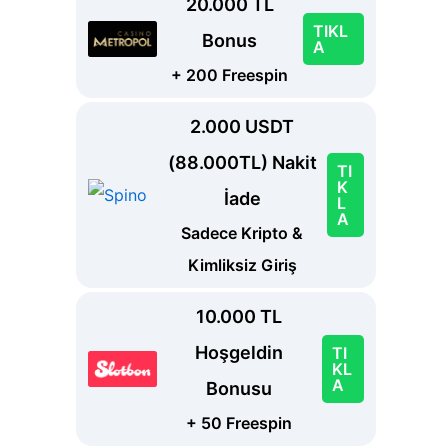
20.000 TL
TIKL
Bonus
A
+ 200 Freespin
2.000 USDT
(88.000TL) Nakit
TI
K
İade
L
A
Sadece Kripto &
Kimliksiz Giriş
10.000 TL
Hoşgeldin
TI
KL
A
Bonusu
+ 50 Freespin