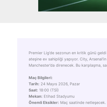
Premier Lig’de sezonun en kritik günü geld
ateşine ev sahipliği yapıyor. City, Arsenal’i
Manchester’da direnecek. Bu karşılaşma, sad
Maç Bilgileri:
Tarih:
24 Mayıs 2026, Pazar
Saat:
18:00 (TSİ)
Mekan:
Etihad Stadyumu
Önemli Eksikler:
Maç saatinde netleşecek.