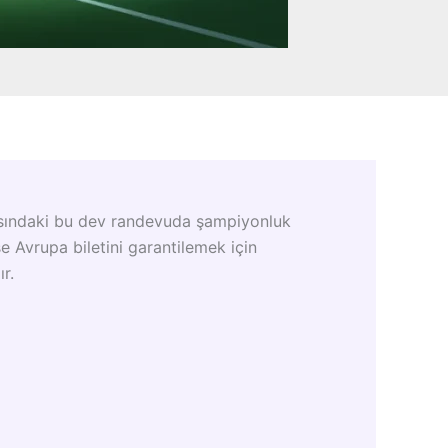
rasındaki bu dev randevuda şampiyonluk
se Avrupa biletini garantilemek için
r.