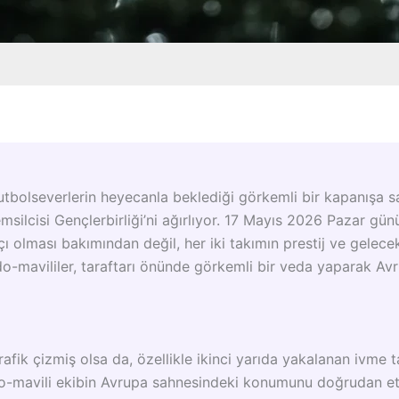
bolseverlerin heyecanla beklediği görkemli bir kapanışa sah
msilcisi Gençlerbirliği’ni ağırlıyor. 17 Mayıs 2026 Pazar gü
olması bakımından değil, her iki takımın prestij ve gelec
o-mavililer, taraftarı önünde görkemli bir veda yaparak Avr
grafik çizmiş olsa da, özellikle ikinci yarıda yakalanan ivme
o-mavili ekibin Avrupa sahnesindeki konumunu doğrudan etk