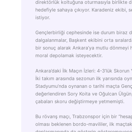
direktörlük koltuğuna oturmasıyla birlikte 
hedefiyle sahaya çıkıyor. Karadeniz ekibi,
istiyor.
Gençlerbirliği cephesinde ise durum biraz d
dalgalanmalar, Başkent ekibini orta sıralard
bir sonuç alarak Ankara’ya mutlu dönmeyi he
moral depolamak isteyecektir.
Ankara’daki İlk Maçın İzleri: 4-3’lük Skorun 
İki takım arasında sezonun ilk yarısında o
Stadyumu’nda oynanan o tarihi maçta Gençler
değerlendiren Sory Koita ve Oğulcan Ülgün, 
çabaları skoru değiştirmeye yetmemişti.
Bu rövanş maçı, Trabzonspor için bir “hesa
olması beklenen bordo-mavililer, ilk maçtak
deplasmanında da gösterip gösteremeyeceği