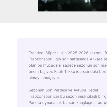
Trendyol Süper Lig’in 2025-2026 sezonu, fut
Trabzonspor, ligin son haftasında Ankara te
olan bu mücadele, sadece sezonun son maçı 
önem taşıyor. Fatih Tekke idaresindeki bord
almayı amaçlıyor.
Sezonun Son Perdesi ve Avrupa Hedefi
Trabzonspor için bu sezon inişli çıkışlı bir 
Park’ta oynanacak bu son karşılaşma, bord