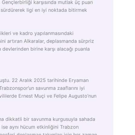
 Gençlerbirliği karşısında mutlak üç puan
ürdürerek ligi en iyi noktada bitirmek
likleri ve kadro yapılanmasındaki
ini artıran Alkaralar, deplasmanda sürpriz
 devlerinden birine karşı alacağı puanla
muştu. 22 Aralık 2025 tarihinde Eryaman
 Trabzonspor’un savunma zaaflarını iyi
vililerde Ernest Muçi ve Felipe Augusto’nun
aha dikkatli bir savunma kurgusuyla sahada
 ise aynı hücum etkinliğini Trabzon
osferi deplasman takımları için her zaman