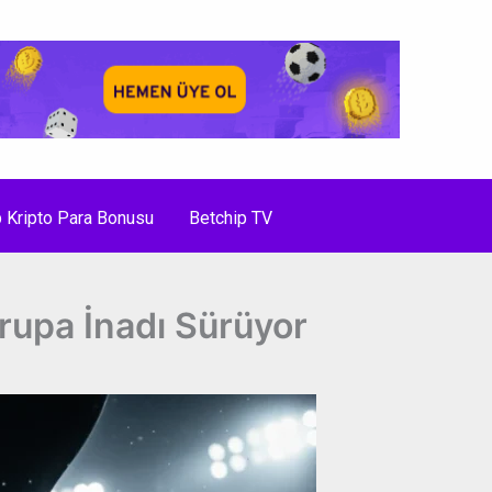
p Kripto Para Bonusu
Betchip TV
rupa İnadı Sürüyor