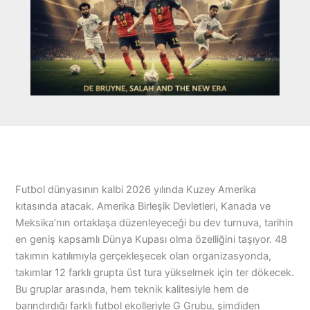
Futbol dünyasının kalbi 2026 yılında Kuzey Amerika
kıtasında atacak. Amerika Birleşik Devletleri, Kanada ve
Meksika’nın ortaklaşa düzenleyeceği bu dev turnuva, tarihin
en geniş kapsamlı Dünya Kupası olma özelliğini taşıyor. 48
takımın katılımıyla gerçekleşecek olan organizasyonda,
takımlar 12 farklı grupta üst tura yükselmek için ter dökecek.
Bu gruplar arasında, hem teknik kalitesiyle hem de
barındırdığı farklı futbol ekolleriyle G Grubu, şimdiden