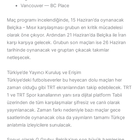
Vancouver — BC Place
Maç programı incelendiğinde, 15 Haziran’da oynanacak
Belçika – Mısır karşılaşması grubun en kritik mücadelesi
olarak öne çıkıyor. Ardından 21 Haziran’da Belçika ile İran
karşı karşıya gelecek. Grubun son maçları ise 26 Haziran
tarihinde oynanacak ve gruptan çıkacak takımlar
netleşecek.
Türkiye’de Yayıncı Kuruluş ve Erişim
Türkiye’deki futbolseverler bu heyecan dolu maçları her
zaman olduğu gibi TRT ekranlarından takip edebilecek. TRT
1 ve TRT Spor kanallarının yanı sıra dijital platform Tabii
üzerinden de tüm karşılaşmalar şifresiz ve canlı olarak
yayınlanacak. Zaman farkı nedeniyle bazı maçlar gece
saatlerinde oynanacak olsa da yayınların tamamı Türkçe
anlatımla izleyicilere sunulacak.
Sonuç olarak G Grubu; Belçika’nın son büyük hamlesine,