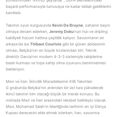
yönetimindeki “Kırmızı Şeytanlar”, UEFA elemelerindeki
başarılı performansıyla turnuvaya ne kadar iddialı geldiklerini
kanıtladı.
Takımın oyun kurgusunda
Kevin De Bruyne
, sahanın beyni
olmaya devam ederken,
Jeremy Doku
‘nun hızı ve dripling
kabiliyeti hücum hattına çeşitlilik katıyor. Savunmanın en
arkasında ise
Thibaut Courtois
gibi bir güven abidesinin
olması, Belçika’nın en büyük kozlarından biri. Teknik
direktör Garcia’nın modern 4-3-3 sistemiyle rakiplerine
baskı kurması ve topa sahip olma oyununu benimsemesi
bekleniyor.
Mısır ve İran: İkincilik Mücadelesinin Kilit Takımları
G grubunda Belçika’nın ardından bir üst tura yükselecek
ikinci takımın kim olacağı büyük bir merak konusu. Bu
noktada Mısır ve İran arasındaki rekabet belirleyici olacak.
Mısır, Mohamed Salah’ın liderliğinde tarihinin en iyi Dünya
Kupası derecesini elde etmek isterken; İran, savunma