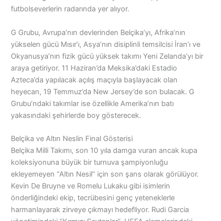
futbolseverlerin radarında yer alıyor.
G Grubu, Avrupa’nın devlerinden Belçika’yı, Afrika’nın
yükselen gücü Mısır’ı, Asya’nın disiplinli temsilcisi İran’ı ve
Okyanusya’nın fizik gücü yüksek takımı Yeni Zelanda’yı bir
araya getiriyor. 11 Haziran’da Meksika’daki Estadio
Azteca’da yapılacak açılış maçıyla başlayacak olan
heyecan, 19 Temmuz’da New Jersey’de son bulacak. G
Grubu’ndaki takımlar ise özellikle Amerika’nın batı
yakasındaki şehirlerde boy gösterecek.
Belçika ve Altın Neslin Final Gösterisi
Belçika Milli Takımı, son 10 yıla damga vuran ancak kupa
koleksiyonuna büyük bir turnuva şampiyonluğu
ekleyemeyen “Altın Nesil” için son şans olarak görülüyor.
Kevin De Bruyne ve Romelu Lukaku gibi isimlerin
önderliğindeki ekip, tecrübesini genç yeteneklerle
harmanlayarak zirveye çıkmayı hedefliyor. Rudi Garcia