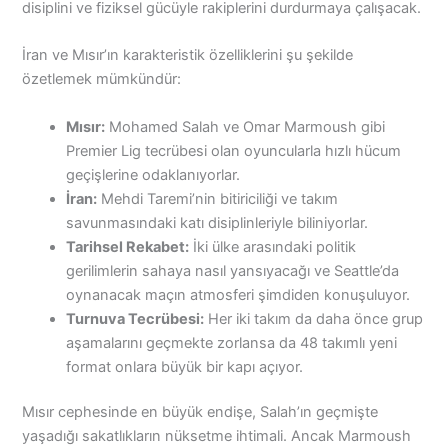
disiplini ve fiziksel gücüyle rakiplerini durdurmaya çalışacak.
İran ve Mısır’ın karakteristik özelliklerini şu şekilde
özetlemek mümkündür:
Mısır:
Mohamed Salah ve Omar Marmoush gibi
Premier Lig tecrübesi olan oyuncularla hızlı hücum
geçişlerine odaklanıyorlar.
İran:
Mehdi Taremi’nin bitiriciliği ve takım
savunmasındaki katı disiplinleriyle biliniyorlar.
Tarihsel Rekabet:
İki ülke arasındaki politik
gerilimlerin sahaya nasıl yansıyacağı ve Seattle’da
oynanacak maçın atmosferi şimdiden konuşuluyor.
Turnuva Tecrübesi:
Her iki takım da daha önce grup
aşamalarını geçmekte zorlansa da 48 takımlı yeni
format onlara büyük bir kapı açıyor.
Mısır cephesinde en büyük endişe, Salah’ın geçmişte
yaşadığı sakatlıkların nüksetme ihtimali. Ancak Marmoush