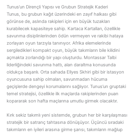
Tunus’un Dirençli Yapısı ve Grubun Stratejik Kaderi
Tunus, bu grubun kağıt üzerindeki en zayıf halkası gibi
görünse de, aslında rakipleri için en büyük tuzakları
kurabilecek kapasiteye sahip. Kartaca Kartalları, özellikle
savunma disiplinlerinden ödün vermeyen ve rakibi hataya
zorlayan oyun tarzıyla tanınıyor. Afrika elemelerinde
sergiledikleri kompakt oyun, büyük takımların bile kilidini
açmakta zorlandığı bir yapı oluşturdu. Montassar Talbi
liderliğindeki savunma hattı, alan daraltma konusunda
oldukça başarılı. Orta sahada Ellyes Skhiri gibi bir istasyon
oyuncusuna sahip olmaları, savunmadan hücuma
geçişlerde dengeyi korumalarını sağlıyor. Tunus’un gruptaki
temel stratejisi, özellikle ilk maçlarda rakiplerinden puan
kopararak son hafta maçlarına umutlu girmek olacaktır.
Kırk sekiz takımlı yeni sistemde, grubun her bir karşılaşması
stratejik bir satranç tahtasına dönüşüyor. Üçüncü sıradaki
takımların en iyileri arasına girme şansı, takımların mağlup