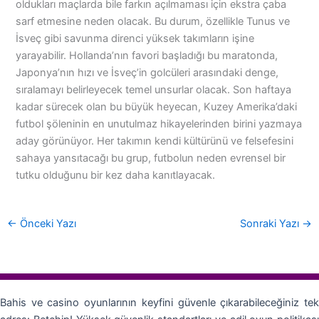
oldukları maçlarda bile farkın açılmaması için ekstra çaba
sarf etmesine neden olacak. Bu durum, özellikle Tunus ve
İsveç gibi savunma direnci yüksek takımların işine
yarayabilir. Hollanda’nın favori başladığı bu maratonda,
Japonya’nın hızı ve İsveç’in golcüleri arasındaki denge,
sıralamayı belirleyecek temel unsurlar olacak. Son haftaya
kadar sürecek olan bu büyük heyecan, Kuzey Amerika’daki
futbol şöleninin en unutulmaz hikayelerinden birini yazmaya
aday görünüyor. Her takımın kendi kültürünü ve felsefesini
sahaya yansıtacağı bu grup, futbolun neden evrensel bir
tutku olduğunu bir kez daha kanıtlayacak.
←
Önceki Yazı
Sonraki Yazı
→
Bahis ve casino oyunlarının keyfini güvenle çıkarabileceğiniz tek