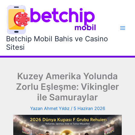
İçeriğe
atla
Betchip Mobil Bahis ve Casino
Sitesi
Kuzey Amerika Yolunda
Zorlu Eşleşme: Vikingler
ile Samuraylar
Yazan
Ahmet Yıldız
/
5 Haziran 2026