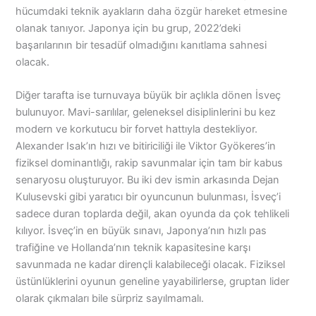
hücumdaki teknik ayakların daha özgür hareket etmesine
olanak tanıyor. Japonya için bu grup, 2022’deki
başarılarının bir tesadüf olmadığını kanıtlama sahnesi
olacak.
Diğer tarafta ise turnuvaya büyük bir açlıkla dönen İsveç
bulunuyor. Mavi-sarılılar, geleneksel disiplinlerini bu kez
modern ve korkutucu bir forvet hattıyla destekliyor.
Alexander Isak’ın hızı ve bitiriciliği ile Viktor Gyökeres’in
fiziksel dominantlığı, rakip savunmalar için tam bir kabus
senaryosu oluşturuyor. Bu iki dev ismin arkasında Dejan
Kulusevski gibi yaratıcı bir oyuncunun bulunması, İsveç’i
sadece duran toplarda değil, akan oyunda da çok tehlikeli
kılıyor. İsveç’in en büyük sınavı, Japonya’nın hızlı pas
trafiğine ve Hollanda’nın teknik kapasitesine karşı
savunmada ne kadar dirençli kalabileceği olacak. Fiziksel
üstünlüklerini oyunun geneline yayabilirlerse, gruptan lider
olarak çıkmaları bile sürpriz sayılmamalı.