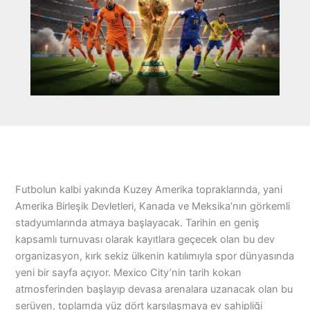
Futbolun kalbi yakında Kuzey Amerika topraklarında, yani
Amerika Birleşik Devletleri, Kanada ve Meksika’nın görkemli
stadyumlarında atmaya başlayacak. Tarihin en geniş
kapsamlı turnuvası olarak kayıtlara geçecek olan bu dev
organizasyon, kırk sekiz ülkenin katılımıyla spor dünyasında
yeni bir sayfa açıyor. Mexico City’nin tarih kokan
atmosferinden başlayıp devasa arenalara uzanacak olan bu
serüven, toplamda yüz dört karşılaşmaya ev sahipliği